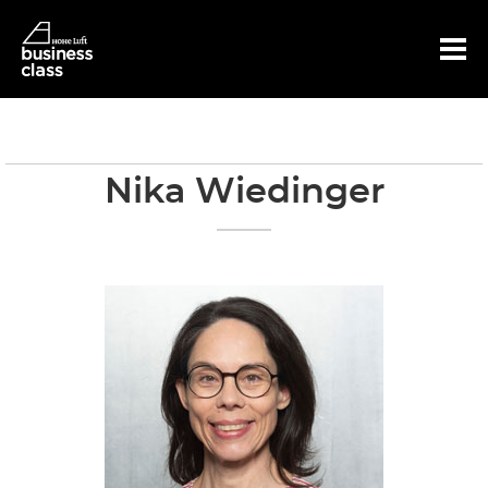
Hoh
Nika Wiedinger
e
Luft