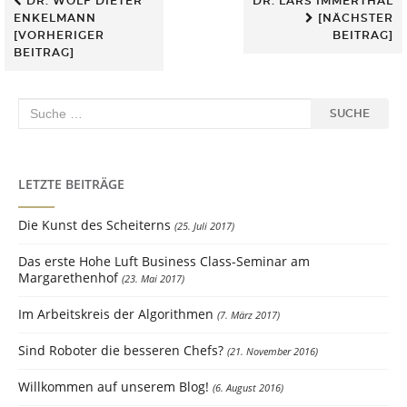
Beitrags-
DR. WOLF DIETER
DR. LARS IMMERTHAL
ENKELMANN
[NÄCHSTER
[VORHERIGER
BEITRAG]
Navigation
BEITRAG]
Suche
SUCHE
nach:
LETZTE BEITRÄGE
Die Kunst des Scheiterns
25. Juli 2017
Das erste Hohe Luft Business Class-Seminar am
Margarethenhof
23. Mai 2017
Im Arbeitskreis der Algorithmen
7. März 2017
Sind Roboter die besseren Chefs?
21. November 2016
Willkommen auf unserem Blog!
6. August 2016