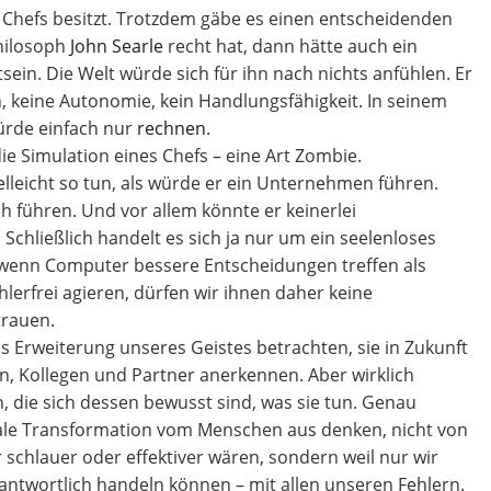
n Chefs besitzt. Trotzdem gäbe es einen entscheidenden
hilosoph
John Searle
recht hat, dann hätte auch ein
ein. Die Welt würde sich für ihn nach nichts anfühlen. Er
, keine Autonomie, kein Handlungsfähigkeit. In seinem
ürde einfach nur
rechnen
.
ie Simulation eines Chefs – eine Art Zombie.
elleicht so tun, als würde er ein Unternehmen führen.
ch führen. Und vor allem könnte er keinerlei
hließlich handelt es sich ja nur um ein seelenloses
enn Computer bessere Entscheidungen treffen als
lerfrei agieren, dürfen wir ihnen daher keine
trauen.
als Erweiterung unseres Geistes betrachten, sie in Zukunft
ten, Kollegen und Partner anerkennen. Aber wirklich
 die sich dessen bewusst sind, was sie tun. Genau
tale Transformation vom Menschen aus denken, nicht von
 schlauer oder effektiver wären, sondern weil nur wir
antwortlich handeln können – mit allen unseren Fehlern.