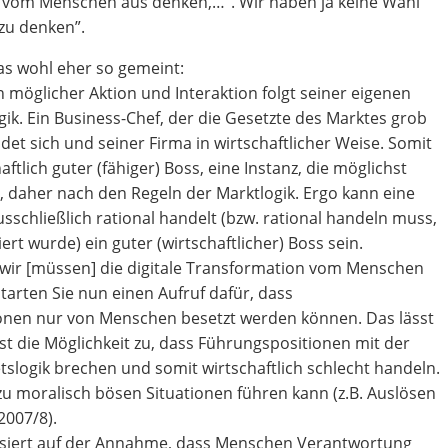
 vom Menschen aus denken,…”. Wir haben ja keine Wahl
 zu denken”.
das wohl eher so gemeint:
n möglicher Aktion und Interaktion folgt seiner eigenen
k. Ein Business-Chef, der die Gesetzte des Marktes grob
det sich und seiner Firma in wirtschaftlicher Weise. Somit
aftlich guter (fähiger) Boss, eine Instanz, die möglichst
t, daher nach den Regeln der Marktlogik. Ergo kann eine
sschließlich rational handelt (bzw. rational handeln muss,
iert wurde) ein guter (wirtschaftlicher) Boss sein.
wir [müssen] die digitale Transformation vom Menschen
tarten Sie nun einen Aufruf dafür, dass
onen nur von Menschen besetzt werden können. Das lässt
t die Möglichkeit zu, dass Führungspositionen mit der
etslogik brechen und somit wirtschaftlich schlecht handeln.
 moralisch bösen Situationen führen kann (z.B. Auslösen
2007/8).
asiert auf der Annahme, dass Menschen Verantwortung