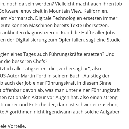
fin, noch da sein werden? Vielleicht macht auch Ihren Job
 Software, entwickelt in Mountain View, Kalifornien.
uf dem Vormarsch. Digitale Technologien ersetzen immer
Heute können Maschinen bereits Texte übersetzen,
rankheiten diagnostizieren. Rund die Hälfte aller Jobs
n der Digitalisierung zum Opfer fallen, sagt eine
Studie
ogien eines Tages auch Führungskräfte ersetzen? Und
r die besseren Chefs?
tztlich alle Tätigkeiten, die „vorhersagbar“, also
US-Autor Martin Ford in seinem Buch „Aufstieg der
 ob auch der Job einer Führungskraft in diesem Sinne
t offenbar davon ab, was man unter einer Führungkraft
en rationalen Akteur vor Augen hat, also einen streng
ptimierer und Entscheider, dann ist schwer einzusehen,
nte Algorithmen nicht irgendwann auch solche Aufgaben
le Vorteile.