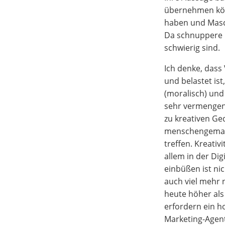
übernehmen kön
haben und Masch
Da schnuppere i
schwierig sind.
Ich denke, dass
und belastet ist
(moralisch) und
sehr vermengen
zu kreativen Ge
menschengemach
treffen. Kreativ
allem in der Di
einbüßen ist ni
auch viel mehr 
heute höher als 
erfordern ein h
Marketing-Agent