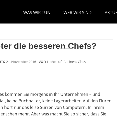
WAS WIR TUN
WER WIR SIND
AKTUE
ter die besseren Chefs?
am:
von
21. November 2016
Hohe Luft Business Class
Tages kommen Sie morgens in Ihr Unternehmen – und
iat, keine Buchhalter, keine Lagerarbeiter. Auf den Fluren
n hört nur das leise Surren von Computern. In Ihrem
enschen mehr. Aber was macht Sie so sicher, dass Sie