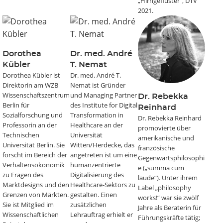
„Hirngeflüster“, DTV
2021.
Dorothea
Dr. med. André
Kübler
T. Nemat
Dorothea Kübler ist
Dr. med. André T.
Direktorin am WZB
Nemat ist Gründer
Wissenschaftszentrum
und Managing Partner
Dr. Rebekka
Berlin für
des Institute for Digital
Reinhard
Sozialforschung und
Transformation in
Dr. Rebekka Reinhard
Professorin an der
Healthcare an der
promovierte über
Technischen
Universität
amerikanische und
Universität Berlin. Sie
Witten/Herdecke, das
französische
forscht im Bereich der
angetreten ist um eine
Gegenwartsphilosophi
Verhaltensökonomik
humanzentrierte
e („summa cum
zu Fragen des
Digitalisierung des
laude“). Unter ihrem
Marktdesigns und den
Healthcare-Sektors zu
Label „philosophy
Grenzen von Märkten.
gestalten. Einen
works!“ war sie zwölf
Sie ist Mitglied im
zusätzlichen
Jahre als Beraterin für
Wissenschaftlichen
Lehrauftrag erhielt er
Führungskräfte tätig;