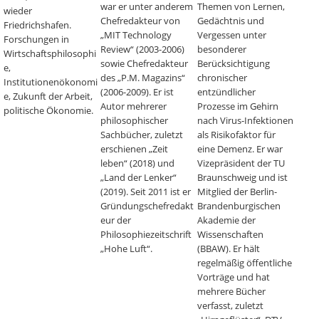
war er unter anderem
Themen von Lernen,
wieder
Chefredakteur von
Gedächtnis und
Friedrichshafen.
„MIT Technology
Vergessen unter
Forschungen in
Review“ (2003-2006)
besonderer
Wirtschaftsphilosophi
sowie Chefredakteur
Berücksichtigung
e,
des „P.M. Magazins“
chronischer
Institutionenökonomi
(2006-2009). Er ist
entzündlicher
e, Zukunft der Arbeit,
Autor mehrerer
Prozesse im Gehirn
politische Ökonomie.
philosophischer
nach Virus-Infektionen
Sachbücher, zuletzt
als Risikofaktor für
erschienen „Zeit
eine Demenz. Er war
leben“ (2018) und
Vizepräsident der TU
„Land der Lenker“
Braunschweig und ist
(2019). Seit 2011 ist er
Mitglied der Berlin-
Gründungschefredakt
Brandenburgischen
eur der
Akademie der
Philosophiezeitschrift
Wissenschaften
„Hohe Luft“.
(BBAW). Er hält
regelmäßig öffentliche
Vorträge und hat
mehrere Bücher
verfasst, zuletzt