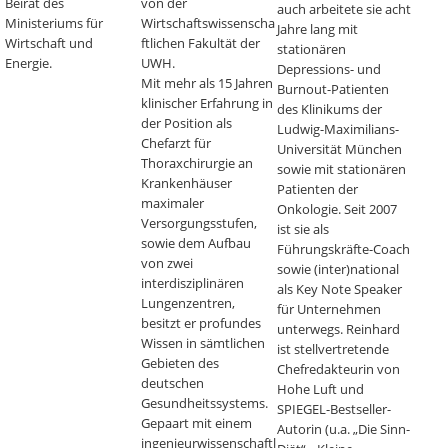
Beirat des
von der
auch arbeitete sie acht
Ministeriums für
Wirtschaftswissenscha
Jahre lang mit
Wirtschaft und
ftlichen Fakultät der
stationären
Energie.
UWH.
Depressions- und
Mit mehr als 15 Jahren
Burnout-Patienten
klinischer Erfahrung in
des Klinikums der
der Position als
Ludwig-Maximilians-
Chefarzt für
Universität München
Thoraxchirurgie an
sowie mit stationären
Krankenhäuser
Patienten der
maximaler
Onkologie. Seit 2007
Versorgungsstufen,
ist sie als
sowie dem Aufbau
Führungskräfte-Coach
von zwei
sowie (inter)national
interdisziplinären
als Key Note Speaker
Lungenzentren,
für Unternehmen
besitzt er profundes
unterwegs. Reinhard
Wissen in sämtlichen
ist stellvertretende
Gebieten des
Chefredakteurin von
deutschen
Hohe Luft und
Gesundheitssystems.
SPIEGEL-Bestseller-
Gepaart mit einem
Autorin (u.a. „Die Sinn-
ingenieurwissenschaftl