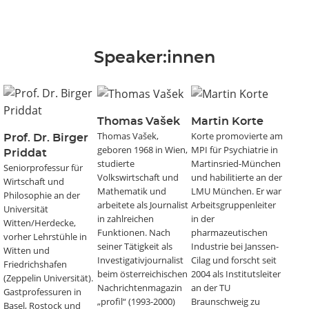
Speaker:innen
Thomas Vašek
Martin Korte
Thomas Vašek,
Korte promovierte am
Prof. Dr. Birger
geboren 1968 in Wien,
MPI für Psychiatrie in
Priddat
studierte
Martinsried-München
Seniorprofessur für
Volkswirtschaft und
und habilitierte an der
Wirtschaft und
Mathematik und
LMU München. Er war
Philosophie an der
arbeitete als Journalist
Arbeitsgruppenleiter
Universität
in zahlreichen
in der
Witten/Herdecke,
Funktionen. Nach
pharmazeutischen
vorher Lehrstühle in
seiner Tätigkeit als
Industrie bei Janssen-
Witten und
Investigativjournalist
Cilag und forscht seit
Friedrichshafen
beim österreichischen
2004 als Institutsleiter
(Zeppelin Universität).
Nachrichtenmagazin
an der TU
Gastprofessuren in
„profil“ (1993-2000)
Braunschweig zu
Basel, Rostock und